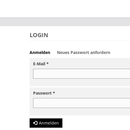
Direkt zum Inhalt
LOGIN
Anmelden
(aktiver
Neues Passwort anfordern
Haupt-Reiter
Reiter)
E-Mail
*
Passwort
*
Anmelden