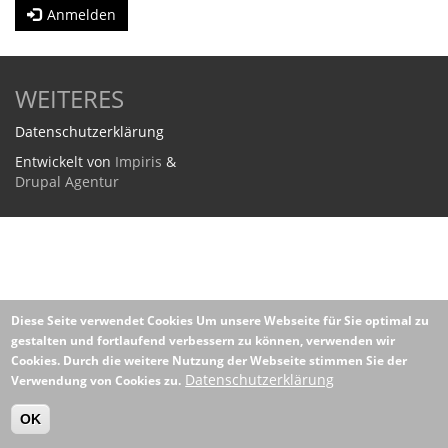
Anmelden
WEITERES
Datenschutzerklärung
Entwickelt von
Impiris
&
Drupal Agentur
Diese Seite verwendet Cookies
Um unsere Webseite für Sie optimal zu
gestalten und fortlaufend verbessern zu können, verwenden wir
Cookies. Durch die weitere Nutzung der Webseite stimmen Sie der
Datenschutzerklärung
Verwendung von Cookies zu.
OK