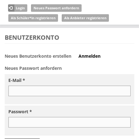
Direkt zum Inhalt
Login
Neues Passwort anfordern
Als Schüler*in registrieren
Als Anbieter registrieren
BENUTZERKONTO
Neues Benutzerkonto erstellen
Anmelden
(aktiver
Haupt-Reiter
Reiter)
Neues Passwort anfordern
E-Mail
*
Passwort
*